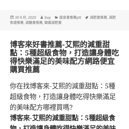
發
作
分
標
30 9 月, 2020
buy
瘦身書推薦ptt
減肥書推薦
,
減肥
佈
者
類
籤
食譜推薦
,
減醣書推薦
,
韓國減肥書
於
博客來好書推薦-艾熙的減重甜
點：5種超級食物，打造讓身體吃
得快樂滿足的美味配方網路便宜
購買推薦
你在找博客來-艾熙的減重甜點：5種
超級食物，打造讓身體吃得快樂滿足
的美味配方哪裡買嗎?
博客來-艾熙的減重甜點：5種超級食
物，打造讓身體吃得快樂滿足的美味