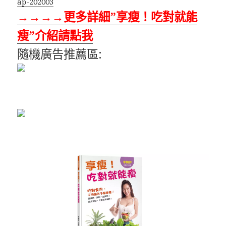
ap-202003
→→→→更多詳細”享瘦！吃對就能
瘦”介紹請點我
隨機廣告推薦區: