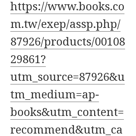
https://www.books.co
m.tw/exep/assp.php/
87926/products/00108
29861?
utm_source=87926&u
tm_medium=ap-
books&utm_content=
recommend&utm_ca