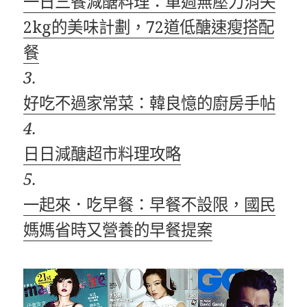
一日三餐減醣料理：單週無壓力消失
2kg的美味計劃，72道低醣速瘦搭配
餐
3.
好吃不過家常菜：韓良憶的廚房手帖
4.
日日減醣超市料理攻略
5.
一起來．吃早餐：早餐不設限，國民
媽媽省時又營養的早餐提案