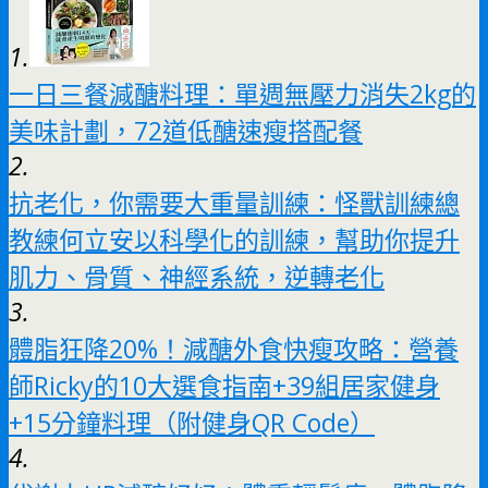
1.
一日三餐減醣料理：單週無壓力消失2kg的
美味計劃，72道低醣速瘦搭配餐
2.
抗老化，你需要大重量訓練：怪獸訓練總
教練何立安以科學化的訓練，幫助你提升
肌力、骨質、神經系統，逆轉老化
3.
體脂狂降20%！減醣外食快瘦攻略：營養
師Ricky的10大選食指南+39組居家健身
+15分鐘料理（附健身QR Code）
4.