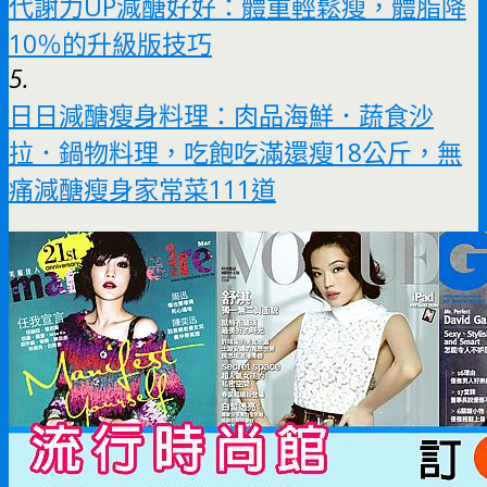
代謝力UP減醣好好：體重輕鬆瘦，體脂降
10％的升級版技巧
5.
日日減醣瘦身料理：肉品海鮮．蔬食沙
拉．鍋物料理，吃飽吃滿還瘦18公斤，無
痛減醣瘦身家常菜111道