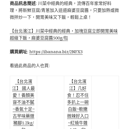
商品訊息簡述
: 川菜中經典的經典，流傳百年家常好料
理，將新鮮豆腐/青蔥加入這道麻婆豆腐醬，只要加熱或微
微拌炒一下，開胃美味又下飯，輕鬆上桌！
【台北濱江】川菜中經典的經典，加塊豆腐立即開胃美味
超級下飯，麻婆豆腐醬500g/包
購買網址
:
https://ibanana.biz/2NFX3
看過此商品的人也買:
【台北濱
【台北濱
江】 國人最
江】几好
愛！養顏美
食！忍不住
容不油不膩
多扒上一碗
~香氣十足~
白飯~軟嫩
古早味藥燉
微辣好入口
豬腳1.2kg/
~紅燒牛雜