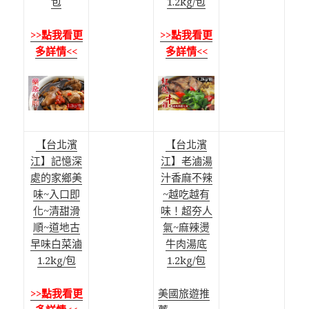
包
1.2kg/包
>>點我看更
>>點我看更
多詳情<<
多詳情<<
【台北濱
【台北濱
江】記憶深
江】老滷湯
處的家鄉美
汁香麻不辣
味~入口即
~越吃越有
化~清甜滑
味！超夯人
順~道地古
氣~麻辣燙
早味白菜滷
牛肉湯底
1.2kg/包
1.2kg/包
>>點我看更
美國旅遊推