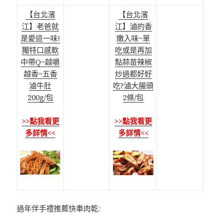
【台北濱
【台北濱
江】老爸就
江】滷的香
是愛這一味!
嫩入味~單
獨特口感軟
吃或是再加
中帶Q~越嚼
點蒜苗辣椒
越香~五香
炒過都好好
滷牛肚
吃?滷大腸頭
200g/包
2條/包
>>點我看更
>>點我看更
多詳情<<
多詳情<<
過年伴手禮推薦快車肉乾: