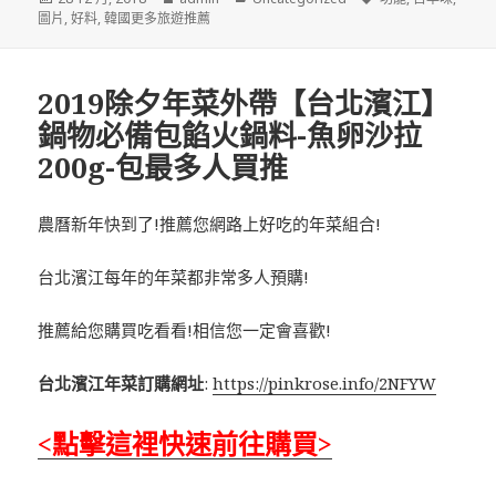
佈
者
類
籤
圖片
,
好料
,
韓國更多旅遊推薦
於
2019除夕年菜外帶【台北濱江】
鍋物必備包餡火鍋料-魚卵沙拉
200g-包最多人買推
農曆新年快到了!推薦您網路上好吃的年菜組合!
台北濱江每年的年菜都非常多人預購!
推薦給您購買吃看看!相信您一定會喜歡!
台北濱江年菜訂購網址
:
https://pinkrose.info/2NFYW
<點擊這裡快速前往購買>