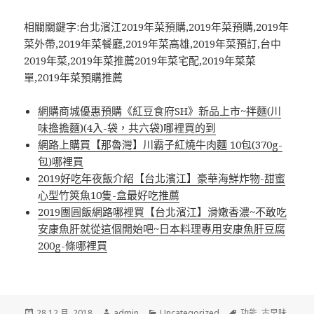
相關關鍵字:台北濱江2019年菜預購,2019年菜預購,2019年
菜外帶,2019年菜餐廳,2019年菜高雄,2019年菜預訂,台中
2019年菜,2019年菜推薦2019年菜宅配,2019年菜菜
單,2019年菜預購推薦
網購商城優惠預購《紅豆食府SH》新品上市~拌麵(川
味擔擔麵)(4入-袋，共六袋)哪裡買的到
網路上購買【那魯灣】川霸子紅燒牛肉麵 10包(370g-
包)哪裡買
2019好吃年夜飯介紹【台北濱江】豪華海鮮炸物-甜蜜
心型竹筴魚10隻-盒最好吃推薦
2019團圓飯網路哪裡買【台北濱江】滑嫩香濃~不敢吃
安康魚肝就從這個開始吧~日本料理專用安康魚肝豆腐
200g-條哪裡買
發
作
分
標
28 12 月, 2018
admin
Uncategorized
功能
,
古早味
,