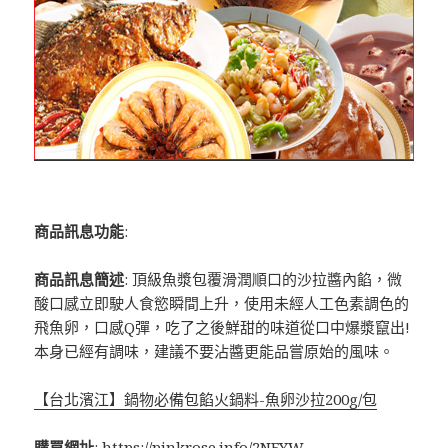
商品訊息功能
:
商品訊息簡述
: 頂級魚漿包覆滑潤順口的沙拉醬內餡，微
酸口感立即駛人食慾瞬間上升，使用未經人工色素調色的
飛魚卵，口感Q彈，吃了之後鮮甜的味道從口中爆漿竄出!
本身已經有調味，建議不要沾醬更能品嘗原始的風味。
【台北濱江】鍋物必備包餡火鍋料-魚卵沙拉200g/包
購買網址
:
https://pinkrose.info/2NFYW