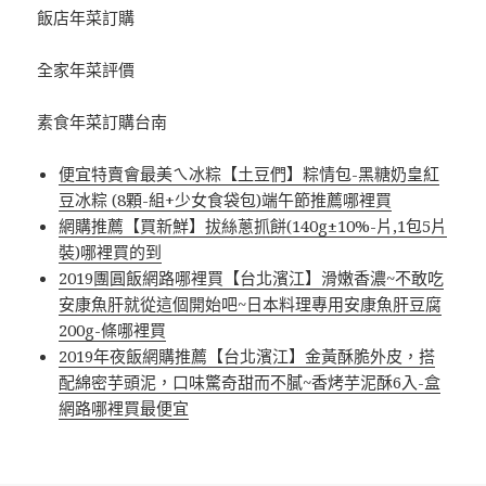
飯店年菜訂購
全家年菜評價
素食年菜訂購台南
便宜特賣會最美ㄟ冰粽【土豆們】粽情包-黑糖奶皇紅
豆冰粽 (8顆-組+少女食袋包)端午節推薦哪裡買
網購推薦【買新鮮】拔絲蔥抓餅(140g±10%-片,1包5片
裝)哪裡買的到
2019團圓飯網路哪裡買【台北濱江】滑嫩香濃~不敢吃
安康魚肝就從這個開始吧~日本料理專用安康魚肝豆腐
200g-條哪裡買
2019年夜飯網購推薦【台北濱江】金黃酥脆外皮，搭
配綿密芋頭泥，口味驚奇甜而不膩~香烤芋泥酥6入-盒
網路哪裡買最便宜