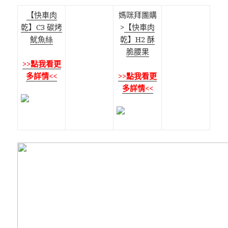
【快車肉
媽咪拜團購
乾】C3 碳烤
>
【快車肉
魷魚絲
乾】H2 酥
脆腰果
>>點我看更
多詳情<<
>>點我看更
多詳情<<