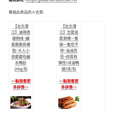
看過此商品的人也買:
【台北濱
【台北濱
江】滷得透
江】怎麼這
徹夠味~鹹
麼涮嘴一隻
香脆脆有嚼
接一隻吃不
勁~大人小
停~油油亮
孩都愛吃鹹
亮~肉質有
水鴨胗
彈性?冰滷鴨
200g/包
翅3支/包
>>點我看更
>>點我看更
多詳情<<
多詳情<<