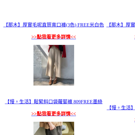
【那木】厚實毛呢直筒寬口褲(3色) FREE米白色
【那木】厚實毛
>>點我看更多詳情<<
【慢。生活】鬆緊斜口袋蘿蔔褲 809FREE墨綠
【慢。生活】星
>>點我看更多詳情<<