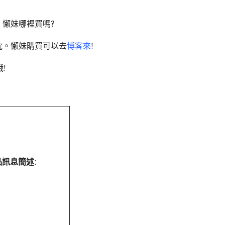
。懶妹哪裡買嗎?
抱枕。懶妹購買可以去
博客來
!
!
品訊息簡述
: