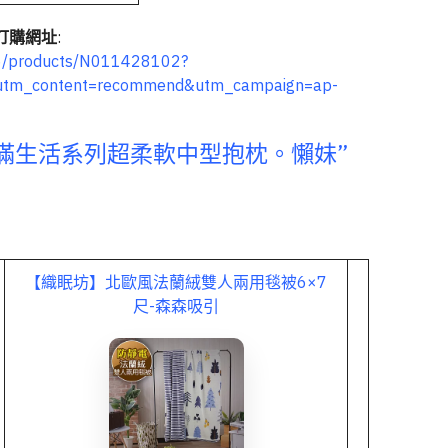
訂購網址
:
26/products/N011428102?
tm_content=recommend&utm_campaign=ap-
熊滿滿生活系列超柔軟中型抱枕。懶妹”
【織眠坊】北歐風法蘭絨雙人兩用毯被6×7
尺-森森吸引