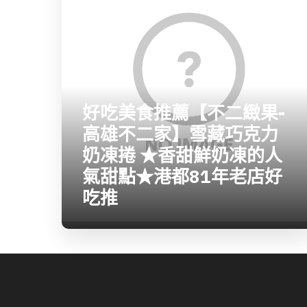
好吃美食推薦【不二緻果-
高雄不二家】雪藏巧克力
奶凍捲 ★香甜鮮奶凍的人
氣甜點★港都81年老店好
吃推