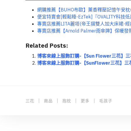
網購推薦【BUHO布歐】薰香釋壓記憶午安枕(
便宜特賣會[輕鬆睡-EzTek]『OVALITY
專賣店推薦LITA麗塔(帝王摺雙人加大床裙-
專賣店推薦【Arnold Palmer雨傘牌】保暖
Related Posts:
博客來線上服飾訂購-【Sun Flower三花
博客來線上服飾訂購-【SunFlower三花】
|
|
|
|
三花
商品
抱枕
更多
毛孩子