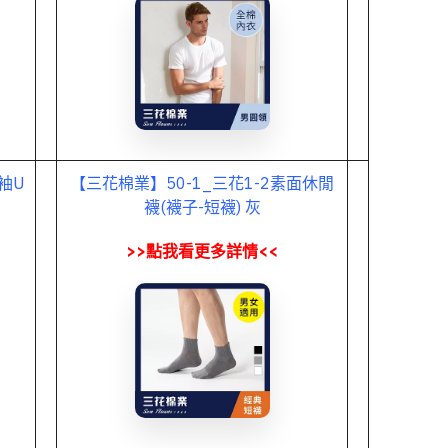
袖U
【三花棉業】50-1_三花1-2素面休閒
襪(襪子-短襪) 灰
>>點我看更多詳情<<