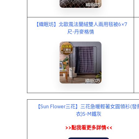
【織眠坊】北歐風法蘭絨雙人兩用毯被6×7
尺-丹麥格情
【Sun Flower三花】三花急暖輕著女圓領衫(發
衣)S-M鐵灰
>>點我看更多詳情<<