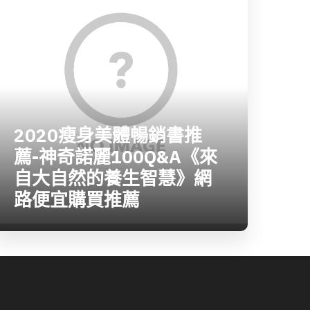
2020瘦身美體暢銷書推
薦-神奇諾麗100Q&A《來
自大自然的養生智慧》網
路便宜購買推薦