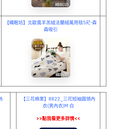
【織眠坊】北歐風羊羔絨法蘭絨萬用毯5尺-森
森吸引
熱
【三花棉業】8822_三花短袖圓領內
衣(男內衣)M 白
>>點我看更多詳情<<