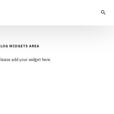
search
BLOG WIDGETS AREA
lease add your widget here.