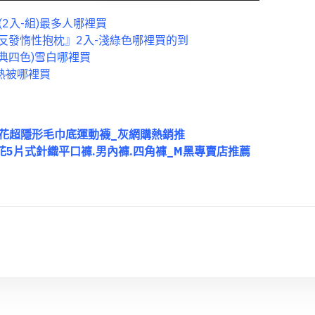
2入-組)最多人哪裡買
科技低反發惰性抱枕』2入-淺綠色哪裡買的到
經典四色)雪白哪裡買
發熱被哪裡買
】三花超隱形毛巾底運動襪_灰網購熱銷推
三花5片式針織平口褲.男內褲.四角褲_M黑專賣店推薦